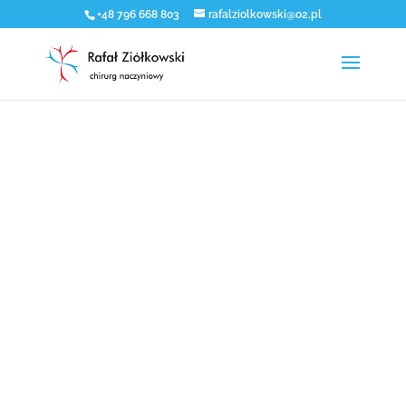
+48 796 668 803
rafalziolkowski@o2.pl
ŻYLAKI
DOWIEDZ SIĘ JAK POWSTAJĄ, JAKIE SĄ
ICH RODZAJE, JAK JE LECZYĆ ORAZ
JAK UNIKNĄĆ ICH POWSTAWANIA.
dowiedz się więcej