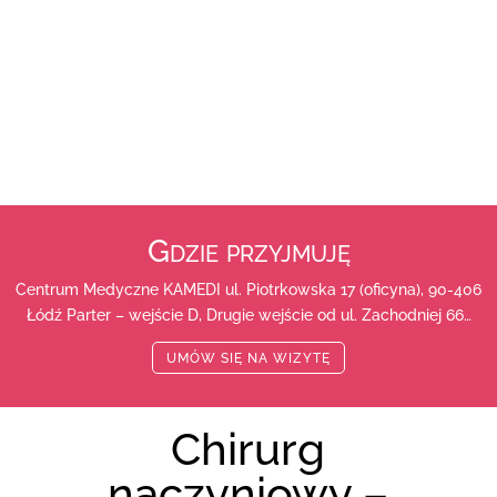
Gdzie przyjmuję
Centrum Medyczne KAMEDI ul. Piotrkowska 17 (oficyna), 90-406
Łódź Parter – wejście D, Drugie wejście od ul. Zachodniej 66…
UMÓW SIĘ NA WIZYTĘ
Chirurg
naczyniowy –