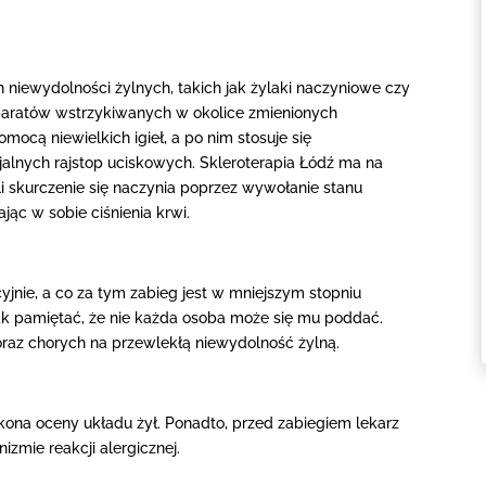
 niewydolności żylnych, takich jak żylaki naczyniowe czy
paratów wstrzykiwanych w okolice zmienionych
ocą niewielkich igieł, a po nim stosuje się
jalnych rajstop uciskowych. Skleroterapia Łódź ma na
yli skurczenie się naczynia poprzez wywołanie stanu
jąc w sobie ciśnienia krwi.
jnie, a co za tym zabieg jest w mniejszym stopniu
ak pamiętać, że nie każda osoba może się mu poddać.
oraz chorych na przewlekłą niewydolność żylną.
okona oceny układu żył. Ponadto, przed zabiegiem lekarz
zmie reakcji alergicznej.