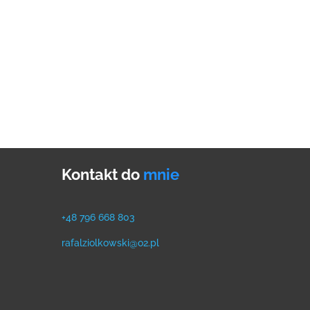
Kontakt do
mnie
+48 796 668 803
rafalziolkowski@o2.pl