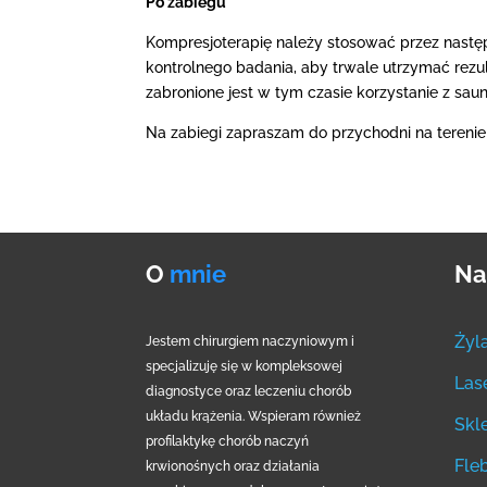
Po zabiegu
Kompresjoterapię należy stosować przez następ
kontrolnego badania, aby trwale utrzymać rez
zabronione jest w tym czasie korzystanie z saun
Na zabiegi zapraszam do przychodni na terenie
O
mnie
N
Żyl
Jestem chirurgiem naczyniowym i
specjalizuję się w kompleksowej
Las
diagnostyce oraz leczeniu chorób
układu krążenia. Wspieram również
Skl
profilaktykę chorób naczyń
Fle
krwionośnych oraz działania