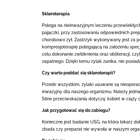
Skleroterapia
Polega na nieinwazyjnym leczeniu przewlekłych
pajączki, przy zastosowaniu odpowiednich pre
chorobowo żył. Zastrzyk wykonywany jest za pom
kompresjoterapię polegającą na założeniu spec
celu dokonanie zwłóknienia oraz obliteracji, cz
zapalnego. Dzięki temu żylak zanika, nie posiada
Czy warto poddać się skleroterapii?
Przede wszystkim, żylaki usuwane są nieoperacy
inwazyjny dla naszego organizmu. Należy jedn
Silne przeciwskazania dotyczą: kobiet w ciąży 
Jak przygotować się do zabiegu?
Konieczne jest badanie USG, na która lekarz d
zbada czy preparat nie wywoła w naszym organi