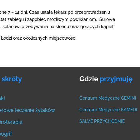
ne 7 – 14 dni. Czas ustala lekarz po przeprowadzeniu
ultat zabiegu i zapobiec możliwym powikłaniom. Surowe
, solariów, przebywania na słońcu oraz gorących kąpieli.
 Łodzi oraz okolicznych miejscowości
a
skróty
Gdzie
przyjmuję
aki
Centrum Medyczne GEMINI
erowe leczenie żylaków
Centrum Medyczne KAMEDI
SALVE PRZYCHODNIE
eroterapia
bogrif