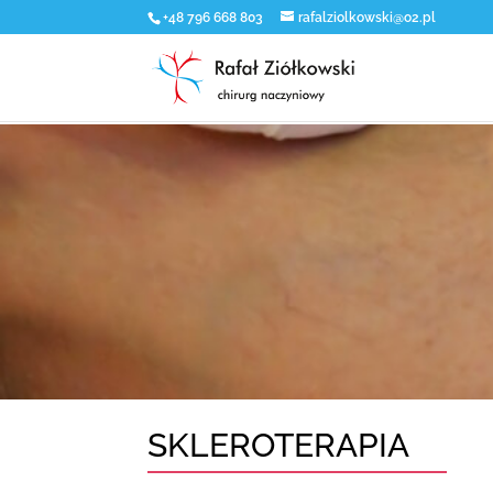
+48 796 668 803
rafalziolkowski@o2.pl
SKLEROTERAPIA